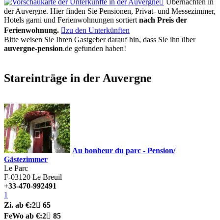

Übernachten in
der Auvergne. Hier finden Sie Pensionen, Privat- und Messezimmer,
Hotels garni und Ferienwohnungen sortiert
nach Preis der
Ferienwohnung.

zu den Unterkünften
Bitte weisen Sie Ihren Gastgeber darauf hin, dass Sie ihn über
auvergne-pension
.de
gefunden haben!
Stareinträge in der Auvergne
Au bonheur du parc - Pension/
Gästezimmer
Le Parc
F-03120
Le Breuil
+33-470-992491
1
Zi.
ab €:
2

65
FeWo
ab €:
2

85