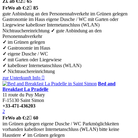
Zi.
ab €:
2

65
FeWo
ab €:
2

85
gute Anbindung an den Personennahverkehr
im Grünen gelegen
Gastronomie im Haus
eigene Dusche / WC
mit Garten oder
Liegewiese
kabelloser Internetanschluss (WLAN)
Nichtrauchereinrichtung
✓
gute Anbindung an den
Personennahverkehr
✓
im Grünen gelegen
✓
Gastronomie im Haus
✓
eigene Dusche / WC
✓
mit Garten oder Liegewiese
✓
kabelloser Internetanschluss (WLAN)
✓
Nichtrauchereinrichtung
zur Unterkunft
Info

Bed and
Breakfast La Pradelle
11 route du Puy Mary
F-15130
Saint Simon
+33-471-436203
2
FeWo
ab €:
2

60
im Grünen gelegen
eigene Dusche / WC
Parkmöglichkeiten
vorhanden
kabelloser Internetanschluss (WLAN)
bitte keine
Haustiere
✓
im Grünen gelegen