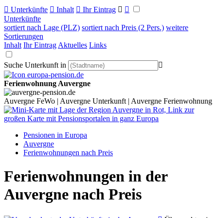

Unterkünfte

Inhalt

Ihr Eintrag


Unterkünfte
sortiert nach Lage (PLZ)
sortiert nach Preis (2 Pers.)
weitere
Sortierungen
Inhalt
Ihr Eintrag
Aktuelles
Links
Suche Unterkunft in

Ferienwohnung Auvergne
Auvergne FeWo | Auvergne Unterkunft | Auvergne Ferienwohnung
Pensionen in Europa
Auvergne
Ferienwohnungen nach Preis
Ferienwohnungen in der
Auvergne nach Preis