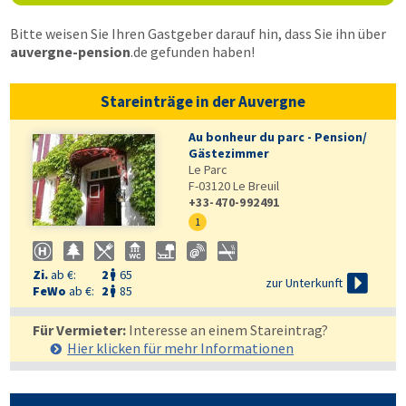
Bitte weisen Sie Ihren Gastgeber darauf hin, dass Sie ihn über
auvergne-pension
.de
gefunden haben!
Stareinträge in der Auvergne
Au bonheur du parc - Pension/
Gästezimmer
Le Parc
F-03120
Le Breuil
+33-470-992491
1
Zi.
ab €:
2
65


zur Unterkunft
FeWo
ab €:
2
85

Für Vermieter:
Interesse an einem Stareintrag?
Hier klicken für mehr
Informationen