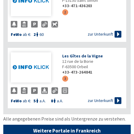
F-15130
Saint Simon
+33-471-436203
2

zur Unterkunft
FeWo
ab €:
2
60

Les Gîtes de la Vigne
12 rue de la Borie
F-63500
Orbeil
+33-473-264841
3

zur Unterkunft
FeWo
ab €:
5
a.A.
8
a.A.


Alle angegebenen Preise sind als Untergrenze zu verstehen.
Weitere Portale in Frankreich