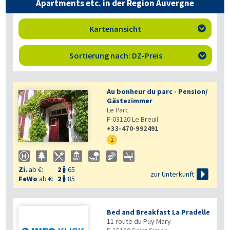
Apartments etc. in der Region Auvergne
Kartenansicht

Sortierung nach: DZ-Preis

Au bonheur du parc - Pension/
Gästezimmer
Le Parc
F-03120
Le Breuil
+33-470-992491
1
Zi.
ab €:
2
65


zur Unterkunft
FeWo
ab €:
2
85

Bed and Breakfast La Pradelle
11 route du Puy Mary