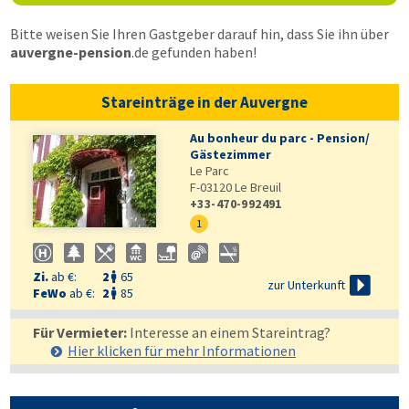
Bitte weisen Sie Ihren Gastgeber darauf hin, dass Sie ihn über
auvergne-pension
.de
gefunden haben!
Stareinträge in der Auvergne
Au bonheur du parc - Pension/
Gästezimmer
Le Parc
F-03120
Le Breuil
+33-470-992491
1
Zi.
ab €:
2
65


zur Unterkunft
FeWo
ab €:
2
85

Für Vermieter:
Interesse an einem Stareintrag?
Hier klicken für mehr
Informationen