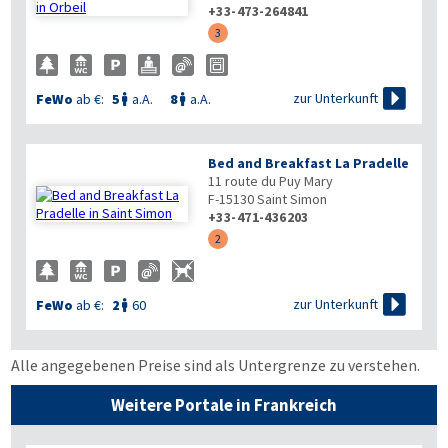
+33-473-264841
3

zur Unterkunft
FeWo
ab €:
5
a.A.
8
a.A.


Bed and Breakfast La Pradelle
11 route du Puy Mary
F-15130
Saint Simon
+33-471-436203
2

zur Unterkunft
FeWo
ab €:
2
60

Alle angegebenen Preise sind als Untergrenze zu verstehen.
Weitere Portale in Frankreich