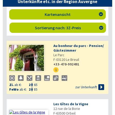
Unterkünfte etc. in der Region Auvergne
Kartenansicht

Sortierung nach: 3Z-Preis

Au bonheur du parc - Pension/
Gästezimmer
Le Parc
F-03120
Le Breuil
+33-470-992491
1
Zi.
ab €:
2
65


zur Unterkunft
FeWo
ab €:
2
85

Les Gîtes de la Vigne
12 rue de la Borie
F-63500
Orbeil